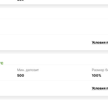
Условия 
ус
Мин. депозит
Размер б
500
100%
Условия 