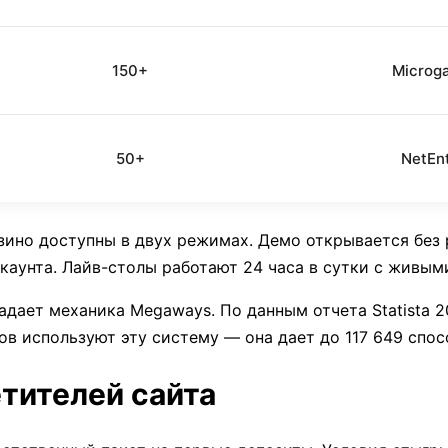
150+
Microga
50+
NetEn
зино доступны в двух режимах. Демо открывается без 
каунта. Лайв-столы работают 24 часа в сутки с живым
адает механика Megaways. По данным отчета Statista 2
в используют эту систему — она дает до 117 649 спос
тителей сайта