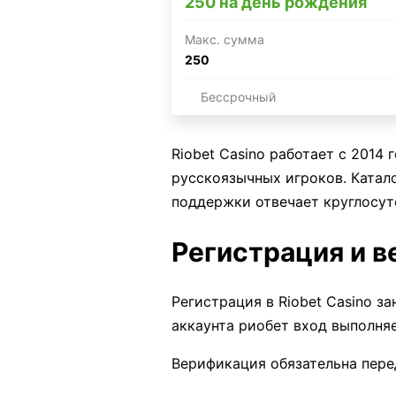
250 на день рождения
Макc. сумма
250
Бессрочный
Riobet Casino работает с 2014
русскоязычных игроков. Катало
поддержки отвечает круглосут
Регистрация и 
Регистрация в Riobet Casino з
аккаунта риобет вход выполняе
Верификация обязательна пере