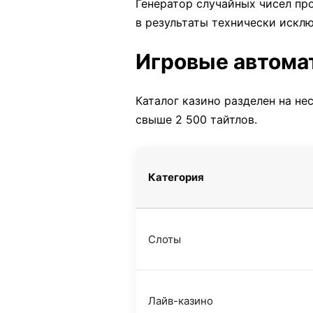
Генератор случайных чисел пр
в результаты технически исклю
Игровые автомат
Каталог казино разделен на н
свыше 2 500 тайтлов.
Категория
Слоты
Лайв-казино