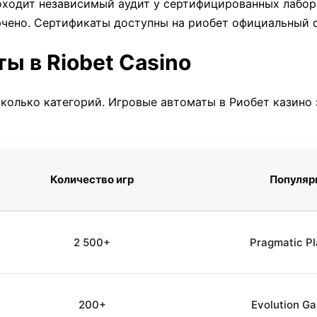
оходит независимый аудит у сертифицированных лабор
чено. Сертификаты доступны на риобет официальный са
ы в Riobet Casino
есколько категорий. Игровые автоматы в Риобет казин
Количество игр
Популяр
2 500+
Pragmatic Pl
200+
Evolution Ga