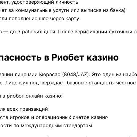
мент, удостоверяющий личность
ет за коммунальные услуги или выписка из банка)
сли пополнение шло через карту
 — до 3 рабочих дней. После верификации суточный л
пасность в Риобет казино
овании лицензии Кюрасао (8048/JAZ). Это один из наи
ге. Лицензия подтверждает базовые стандарты честнос
 в риобет онлайн казино:
ля всех транзакций
ств игроков и операционных счетов казино
ности по международным стандартам