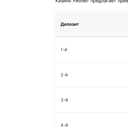
Казино Риобет предлагает при
Депозит
1-й
2-й
3-й
4-й