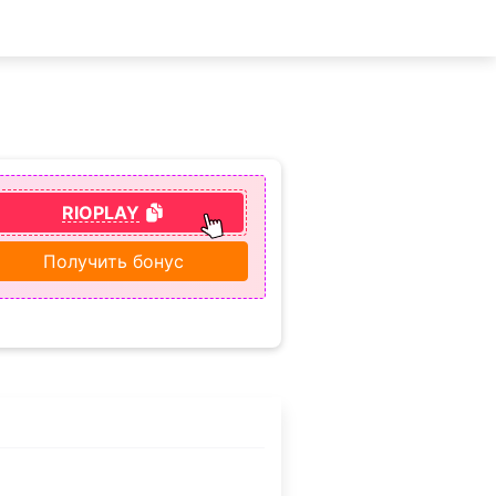
RIOPLAY
Получить бонус